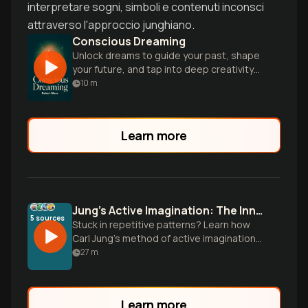
interpretare sogni, simboli e contenuti inconsci
attraverso l'approccio junghiano.
Conscious Dreaming
Unlock dreams to guide your past, shape
your future, and tap into deep creativity
and intuition.
10
m
Learn more
Jung’s Active Imagination: The Inner Stage
5
sources
Stuck in repetitive patterns? Learn how
Carl Jung’s method of active imagination
turns your inner thoughts into a dialogue
27
m
for psychological healing.
Learn more