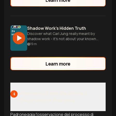
Shadow Work's Hidden Truth
24
Discover what Carl Jung really meant by
sources
shadow work - it's not about your known
flaws, but the hidden parts of yourself,
19
m
both dark and golden, that hold the key to
wholeness.
Learn more
Il Processo di Individuazione e
4
l'Osservazione Avanzata
Padroneggia l'osservazione del processo di