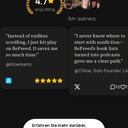
4.7
avg rating
1M+ learners
"
Instead of endless
"
I never knew where to
scrolling, I just hit play
start with nonfiction—
on BeFreed. It saves me
BeFreed’s book lists
so much time.
"
turned into podcasts
gave me a clear path.
"
@Moemenn
@Chloe, Solo founder, LA
12
1
Erfahren Sie mehr darüber,