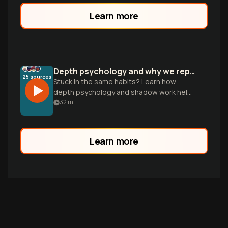
Learn more
Depth psychology and why we repeat old patterns
25
sources
Stuck in the same habits? Learn how
depth psychology and shadow work help
you understand your unconscious mind to
32
m
find lasting, authentic change.
Learn more