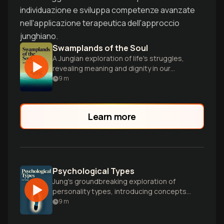
individuazione e sviluppa competenze avanzate
nell'applicazione terapeutica dell'approccio
junghiano.
Swamplands of the Soul
A Jungian exploration of life's struggles,
revealing meaning and dignity in our
darkest moments of guilt, grief, and
9
m
despair.
Learn more
Psychological Types
Jung's groundbreaking exploration of
personality types, introducing concepts
like introversion and extraversion that
9
m
revolutionized modern psychology.