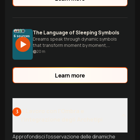
The Language of Sleeping Symbols
6
sources
Dreams speak through dynamic symbols
that transform moment by moment,
creating living metaphors where meaning
20
m
emerges through the dreamer's evolving
relationship with unconscious content.
Learn more
Il Lavoro con l'Ombra e
3
l'Integrazione degli Archetipi
Approfondisci l'osservazione delle dinamiche