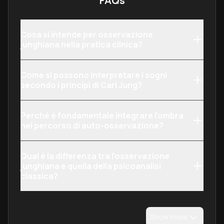
FAQs
Cosa si intende per osservazione
junghiana nella pratica clinica?
Come si possono interpretare i sogni
secondo i principi di Carl Jung?
Perché è fondamentale integrare l'ombra
nel percorso di auto-osservazione?
Qual è la differenza tra l'osservazione
junghiana e quella della psicoanalisi
classica?
Show more