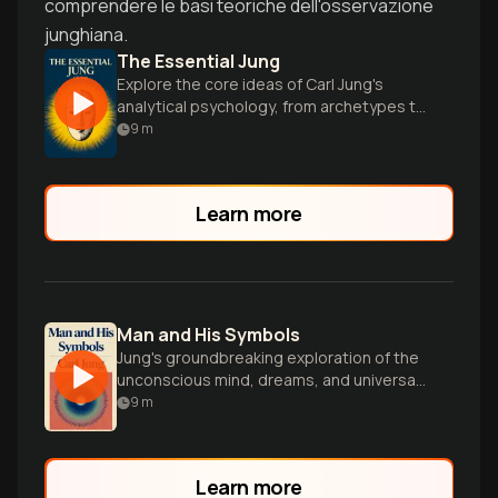
comprendere le basi teoriche dell'osservazione
junghiana.
The Essential Jung
Explore the core ideas of Carl Jung's
analytical psychology, from archetypes to
the collective unconscious, in this
9
m
curated collection.
Learn more
Man and His Symbols
Jung's groundbreaking exploration of the
unconscious mind, dreams, and universal
symbols that shape human experience
9
m
and behavior.
Learn more