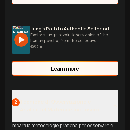
Jung's Path to Authentic Selfhood
13
sources
Explore Jung's revolutionary vision of the
human psyche, from the collective
unconscious and archetypes to the
63
m
journey of individuation—a holistic
framework for understanding our minds
and becoming our most authentic selves.
Learn more
Tecniche di Osservazione e
2
Analisi del Materiale Inconscio
Impara le metodologie pratiche per osservare e