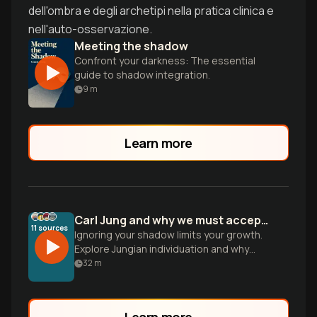
dell'ombra e degli archetipi nella pratica clinica e
nell'auto-osservazione.
Meeting the shadow
Confront your darkness: The essential
guide to shadow integration.
9
m
Learn more
Carl Jung and why we must accept our darkness
11
sources
Ignoring your shadow limits your growth.
Explore Jungian individuation and why
integrating rejected traits is the only path
32
m
to a whole, authentic self.
Learn more